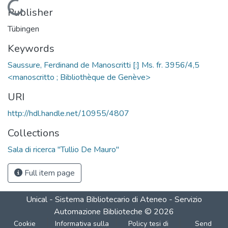
Loading...
Publisher
Tübingen
Keywords
Saussure, Ferdinand de Manoscritti [:] Ms. fr. 3956/4,5
<manoscritto ; Bibliothèque de Genève>
URI
http://hdl.handle.net/10955/4807
Collections
Sala di ricerca "Tullio De Mauro"
Full item page
Unical - Sistema Bibliotecario di Ateneo - Servizio
Automazione Biblioteche
©
2026
Cookie
Informativa sulla
Policy tesi di
Send