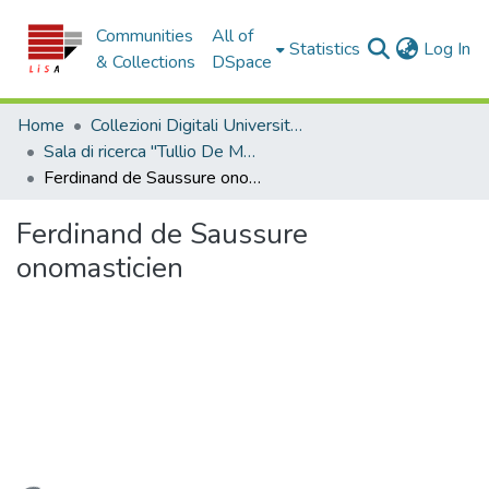
Communities
All of
(c
Statistics
Log In
& Collections
DSpace
Home
Collezioni Digitali Università della Calabria
Sala di ricerca "Tullio De Mauro"
Ferdinand de Saussure onomasticien
Ferdinand de Saussure
onomasticien