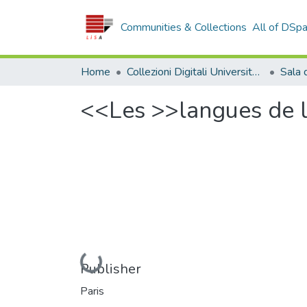
Communities & Collections
All of DSp
Home
Collezioni Digitali Università della Calabria
<<Les >>langues de 
Loading...
Publisher
Paris