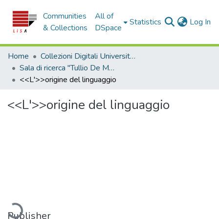
Communities
All of
(c
Statistics
Log In
& Collections
DSpace
Home
Collezioni Digitali Università della Calabria
Sala di ricerca "Tullio De Mauro"
<<L'>>origine del linguaggio
<<L'>>origine del linguaggio
ading...
Publisher