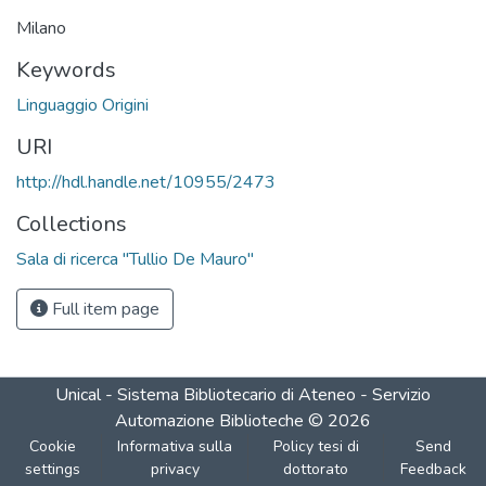
Milano
Keywords
Linguaggio Origini
URI
http://hdl.handle.net/10955/2473
Collections
Sala di ricerca "Tullio De Mauro"
Full item page
Unical - Sistema Bibliotecario di Ateneo - Servizio
Automazione Biblioteche
©
2026
Cookie
Informativa sulla
Policy tesi di
Send
settings
privacy
dottorato
Feedback