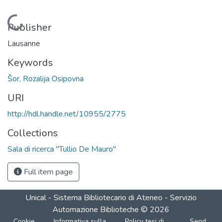
Loading...
Publisher
Lausanne
Keywords
Šor, Rozalija Osipovna
URI
http://hdl.handle.net/10955/2775
Collections
Sala di ricerca "Tullio De Mauro"
Full item page
Unical - Sistema Bibliotecario di Ateneo - Servizio
Automazione Biblioteche
©
2026
Cookie
Informativa sulla
Policy tesi di
Send