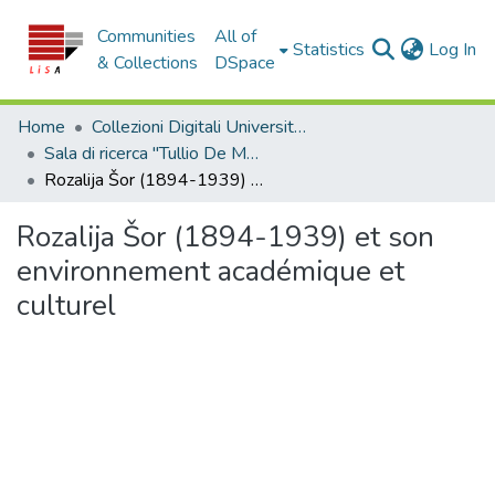
Communities
All of
(c
Statistics
Log In
& Collections
DSpace
Home
Collezioni Digitali Università della Calabria
Sala di ricerca "Tullio De Mauro"
Rozalija Šor (1894-1939) et son environnement académique et culturel
Rozalija Šor (1894-1939) et son
environnement académique et
culturel