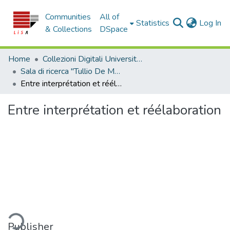
Communities
All of
(c
Statistics
Log In
& Collections
DSpace
Home
Collezioni Digitali Università della Calabria
Sala di ricerca "Tullio De Mauro"
Entre interprétation et réélaboration
Entre interprétation et réélaboration
ding...
Publisher