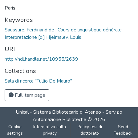
Paris
Keywords
Saussure, Ferdinand de . Cours de linguistique générale
Interpretazione [di] Hjelmslev, Louis
URI
http://hdl.handle.net/10955/2639
Collections
Sala di ricerca "Tullio De Mauro"
Full item page
Unical - Sistema Bibliotecario di Ateneo - Servizio
Automazione Biblioteche
©
2026
Cookie
Informativa sulla
Policy tesi di
Send
settings
privacy
dottorato
Feedback