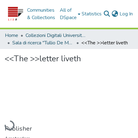
Communities
All of
(c
Statistics
Log In
& Collections
DSpace
Home
Collezioni Digitali Università della Calabria
Sala di ricerca "Tullio De Mauro"
<<The >>letter liveth
<<The >>letter liveth
Loading...
Publisher