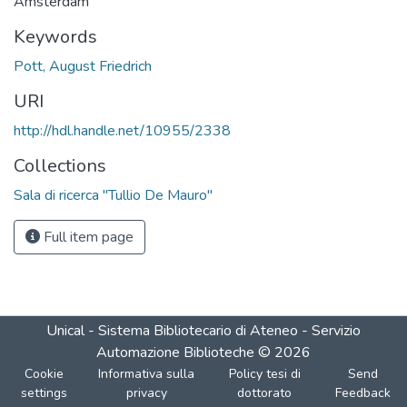
Amsterdam
Keywords
Pott, August Friedrich
URI
http://hdl.handle.net/10955/2338
Collections
Sala di ricerca "Tullio De Mauro"
Full item page
Unical - Sistema Bibliotecario di Ateneo - Servizio
Automazione Biblioteche
©
2026
Cookie
Informativa sulla
Policy tesi di
Send
settings
privacy
dottorato
Feedback