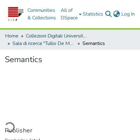
Communities
All of
(c
Statistics
Log In
& Collections
DSpace
Home
Collezioni Digitali Università della Calabria
Sala di ricerca "Tullio De Mauro"
Semantics
Semantics
ding...
Publisher