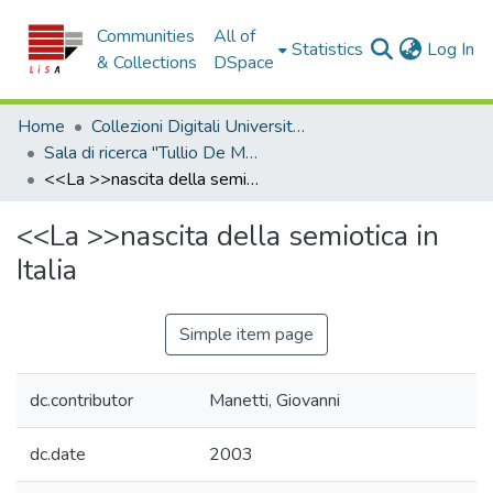
Communities
All of
(c
Statistics
Log In
& Collections
DSpace
Home
Collezioni Digitali Università della Calabria
Sala di ricerca "Tullio De Mauro"
<<La >>nascita della semiotica in Italia
<<La >>nascita della semiotica in
Italia
Simple item page
dc.contributor
Manetti, Giovanni
dc.date
2003