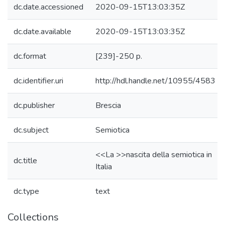
dc.date.accessioned
2020-09-15T13:03:35Z
dc.date.available
2020-09-15T13:03:35Z
dc.format
[239]-250 p.
dc.identifier.uri
http://hdl.handle.net/10955/4583
dc.publisher
Brescia
dc.subject
Semiotica
<<La >>nascita della semiotica in
dc.title
Italia
dc.type
text
Collections