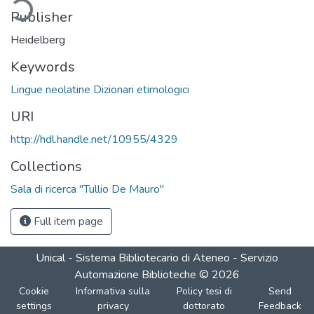
ding...
Publisher
Heidelberg
Keywords
Lingue neolatine Dizionari etimologici
URI
http://hdl.handle.net/10955/4329
Collections
Sala di ricerca "Tullio De Mauro"
Full item page
Unical - Sistema Bibliotecario di Ateneo - Servizio
Automazione Biblioteche
©
2026
Cookie
Informativa sulla
Policy tesi di
Send
settings
privacy
dottorato
Feedback