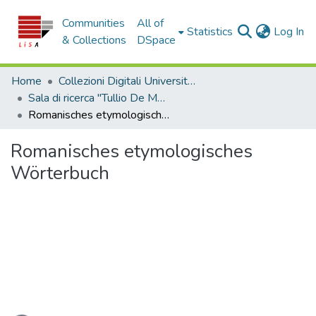
Communities
All of
(c
Statistics
Log In
& Collections
DSpace
Home
Collezioni Digitali Università della Calabria
Sala di ricerca "Tullio De Mauro"
Romanisches etymologisches Wörterbuch
Romanisches etymologisches
Wörterbuch