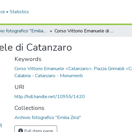
ace
Statistics
Archivio fotografico "Emilia Zinzi"
Corso Vittorio Emanuele di Catanzaro
ele di Catanzaro
Keywords
Corso Vittorio Emanuele <Catanzaro>
,
Piazza Grimaldi <
Calabria - Catanzaro - Monumenti
URI
http://hdl.handle.net/10955/1420
Collections
Archivio fotografico "Emilia Zinzi"
)
Full item page