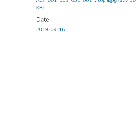
AZF_001_001_032_001_v copia.jpg
(677.38
KB)
Date
2019-09-18