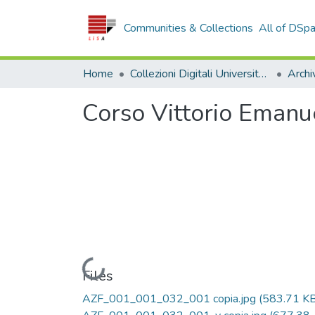
Communities & Collections
All of DSp
Home
Collezioni Digitali Università della Calabria
Corso Vittorio Emanu
Loading...
Files
AZF_001_001_032_001 copia.jpg
(583.71 KB