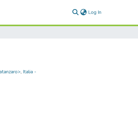
(current)
Log In
Catanzaro>
,
Italia -