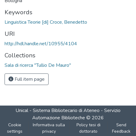
Bologna
Keywords
Linguistica Teorie [di] Croce, Benedetto
URI
http://hdl.handle.net/10955/4104
Collections
Sala di ricerca "Tullio De Mauro"
Full item page
Unical - Sistema Bibliotecario di Ateneo - Servizio
Automazione Biblioteche
©
2026
Cookie
Informativa sulla
Policy tesi di
Send
settings
privacy
dottorato
Feedback