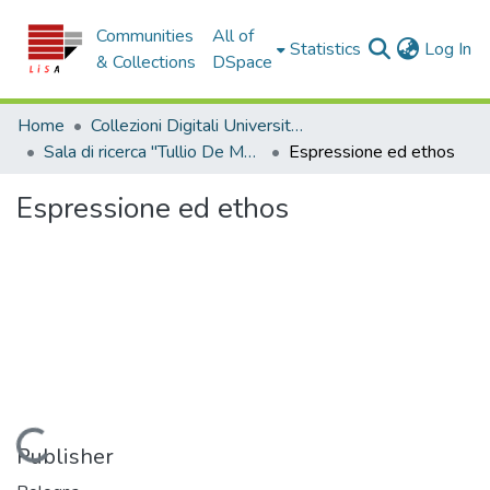
Communities
All of
(c
Statistics
Log In
& Collections
DSpace
Home
Collezioni Digitali Università della Calabria
Sala di ricerca "Tullio De Mauro"
Espressione ed ethos
Espressione ed ethos
Loading...
Publisher