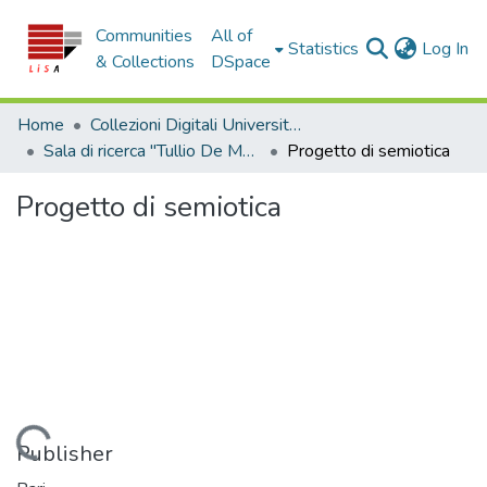
Communities
All of
(c
Statistics
Log In
& Collections
DSpace
Home
Collezioni Digitali Università della Calabria
Sala di ricerca "Tullio De Mauro"
Progetto di semiotica
Progetto di semiotica
Loading...
Publisher