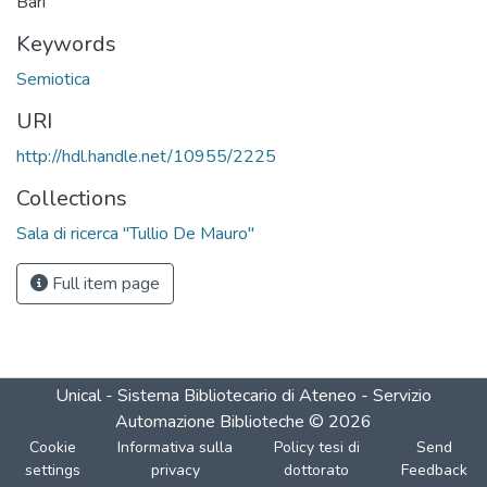
Bari
Keywords
Semiotica
URI
http://hdl.handle.net/10955/2225
Collections
Sala di ricerca "Tullio De Mauro"
Full item page
Unical - Sistema Bibliotecario di Ateneo - Servizio
Automazione Biblioteche
©
2026
Cookie
Informativa sulla
Policy tesi di
Send
settings
privacy
dottorato
Feedback