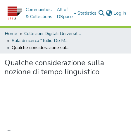
Communities
All of
(c
Statistics
Log In
& Collections
DSpace
Home
Collezioni Digitali Università della Calabria
Sala di ricerca "Tullio De Mauro"
Qualche considerazione sulla nozione di tempo linguistico
Qualche considerazione sulla
nozione di tempo linguistico