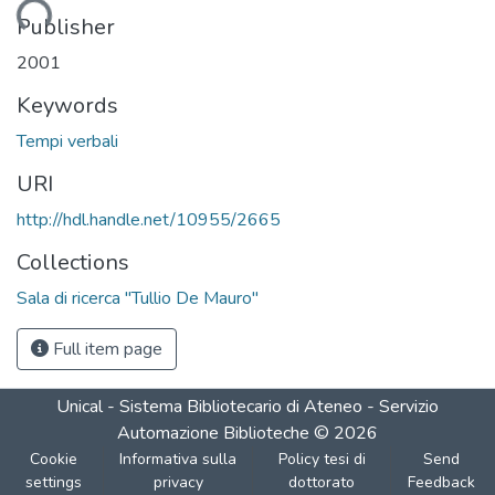
Loading...
Publisher
2001
Keywords
Tempi verbali
URI
http://hdl.handle.net/10955/2665
Collections
Sala di ricerca "Tullio De Mauro"
Full item page
Unical - Sistema Bibliotecario di Ateneo - Servizio
Automazione Biblioteche
©
2026
Cookie
Informativa sulla
Policy tesi di
Send
settings
privacy
dottorato
Feedback