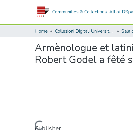
Communities & Collections
All of DSp
Home
Collezioni Digitali Università della Calabria
Armènologue et latini
Robert Godel a fêté 
Loading...
Publisher