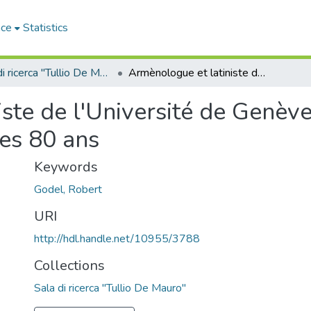
ace
Statistics
Sala di ricerca "Tullio De Mauro"
Armènologue et latiniste de l'Université de Genève, le professeur Robert Godel a fêté ses 80 ans
ste de l'Université de Genève
ses 80 ans
Keywords
Godel, Robert
URI
http://hdl.handle.net/10955/3788
Collections
Sala di ricerca "Tullio De Mauro"