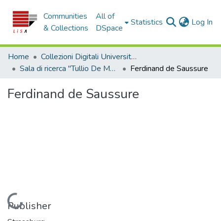
Communities
All of
(c
Statistics
Log In
& Collections
DSpace
Home
Collezioni Digitali Università della Calabria
Sala di ricerca "Tullio De Mauro"
Ferdinand de Saussure
Ferdinand de Saussure
Loading...
Publisher