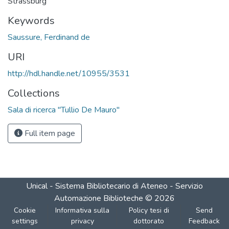
Strassburg
Keywords
Saussure, Ferdinand de
URI
http://hdl.handle.net/10955/3531
Collections
Sala di ricerca "Tullio De Mauro"
Full item page
Unical - Sistema Bibliotecario di Ateneo - Servizio
Automazione Biblioteche
©
2026
Cookie
Informativa sulla
Policy tesi di
Send
settings
privacy
dottorato
Feedback