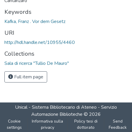
Cantanzaro
Keywords
Kafka, Franz . Vor dem Gesetz
URI
http://hdl.handle.net/10955/4460
Collections
Sala di ricerca "Tullio De Mauro"
Full item page
Unical - Sistema Bibliotecario di Ateneo - Servizio
Automazione Biblioteche
©
2026
Cookie
Informativa sulla
Policy tesi di
Send
settings
privacy
dottorato
Feedback