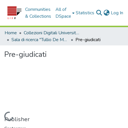
Communities
All of
(c
Statistics
Log In
& Collections
DSpace
Home
Collezioni Digitali Università della Calabria
Sala di ricerca "Tullio De Mauro"
Pre-giudicati
Pre-giudicati
Loading...
Publisher