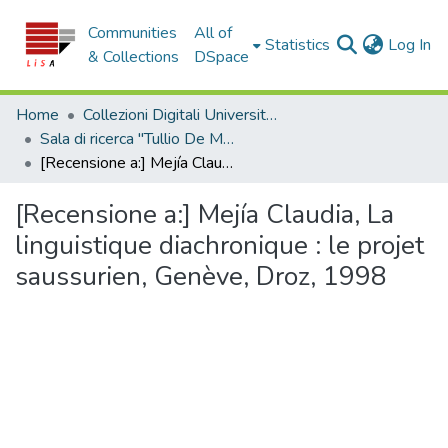
Communities
All of
(c
Statistics
Log In
& Collections
DSpace
Home
Collezioni Digitali Università della Calabria
Sala di ricerca "Tullio De Mauro"
[Recensione a:] Mejía Claudia, La linguistique diachronique : le projet saussurien, Genève, Droz, 1998
[Recensione a:] Mejía Claudia, La
linguistique diachronique : le projet
saussurien, Genève, Droz, 1998