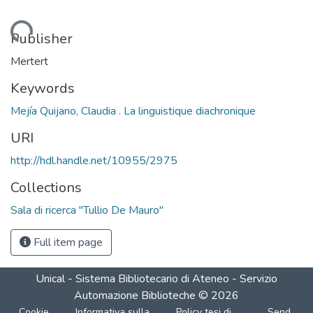
Loading...
Publisher
Mertert
Keywords
Mejía Quijano, Claudia . La linguistique diachronique
URI
http://hdl.handle.net/10955/2975
Collections
Sala di ricerca "Tullio De Mauro"
Full item page
Unical - Sistema Bibliotecario di Ateneo - Servizio
Automazione Biblioteche
©
2026
Cookie
Informativa sulla
Policy tesi di
Send