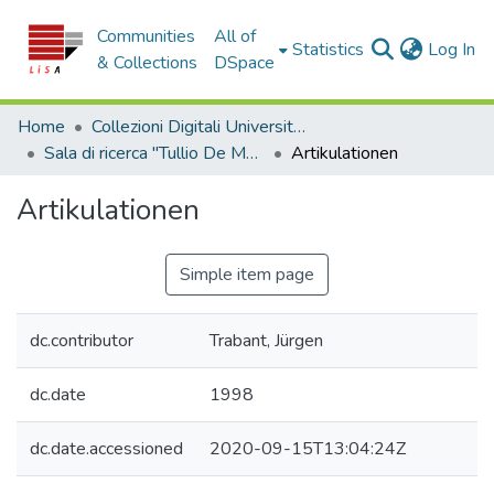
Communities
All of
(c
Statistics
Log In
& Collections
DSpace
Home
Collezioni Digitali Università della Calabria
Sala di ricerca "Tullio De Mauro"
Artikulationen
Artikulationen
Simple item page
dc.contributor
Trabant, Jürgen
dc.date
1998
dc.date.accessioned
2020-09-15T13:04:24Z