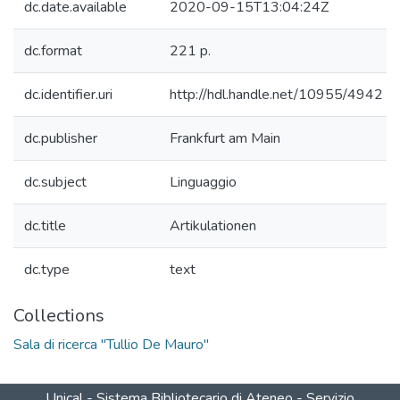
dc.date.available
2020-09-15T13:04:24Z
dc.format
221 p.
dc.identifier.uri
http://hdl.handle.net/10955/4942
dc.publisher
Frankfurt am Main
dc.subject
Linguaggio
dc.title
Artikulationen
dc.type
text
Collections
Sala di ricerca "Tullio De Mauro"
Unical - Sistema Bibliotecario di Ateneo - Servizio