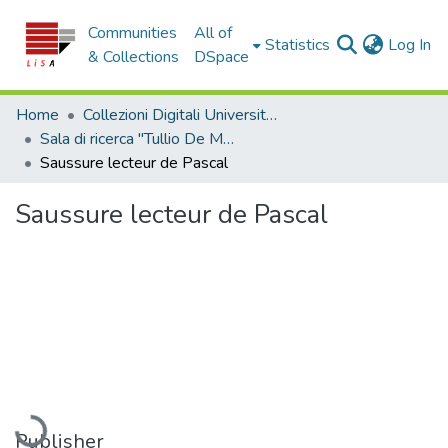
Communities
All of
(c
Statistics
Log In
& Collections
DSpace
Home
Collezioni Digitali Università della Calabria
Sala di ricerca "Tullio De Mauro"
Saussure lecteur de Pascal
Saussure lecteur de Pascal
Loading...
Publisher