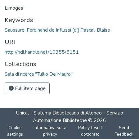
Limoges
Keywords
Saussure, Ferdinand de Influssi [di] Pascal, Blaise
URI
http://hdl.handle.net/10955/5151
Collections
Sala di ricerca "Tullio De Mauro"
Full item page
Unical - Sistema Bibliotecario di Ateneo - Servizio
Automazione Biblioteche
©
2026
Cookie
Informativa sulla
Policy tesi di
Send
settings
privacy
dottorato
Feedback