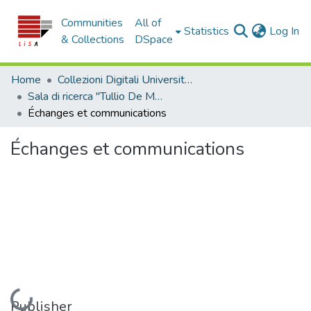
Communities
All of
(c
Statistics
Log In
& Collections
DSpace
Home
Collezioni Digitali Università della Calabria
Sala di ricerca "Tullio De Mauro"
Échanges et communications
Échanges et communications
Loading...
Publisher