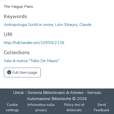
The Hague Paris
Keywords
Antropologia Scritti in onore
,
Lévi-Strauss, Claude
URI
http://hdl.handle.net/10955/2136
Collections
Sala di ricerca "Tullio De Mauro"
Full item page
Unical - Sistema Bibliotecario di Ateneo - Servizio
Automazione Biblioteche
©
2026
Cookie
Informativa sulla
Policy tesi di
Send
settings
privacy
dottorato
Feedback