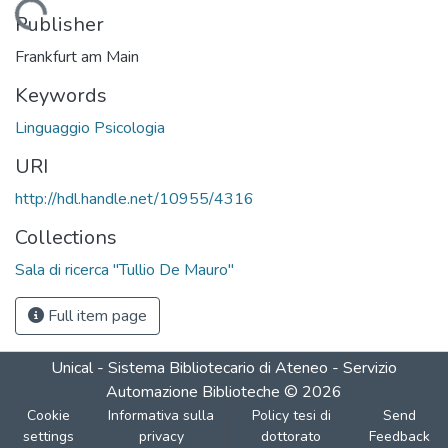
Loading...
Publisher
Frankfurt am Main
Keywords
Linguaggio Psicologia
URI
http://hdl.handle.net/10955/4316
Collections
Sala di ricerca "Tullio De Mauro"
Full item page
Unical - Sistema Bibliotecario di Ateneo - Servizio
Automazione Biblioteche
©
2026
Cookie
Informativa sulla
Policy tesi di
Send
settings
privacy
dottorato
Feedback