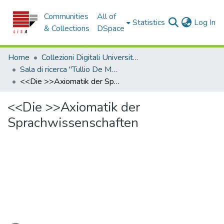
Communities
All of
(c
Statistics
Log In
& Collections
DSpace
Home
Collezioni Digitali Università della Calabria
Sala di ricerca "Tullio De Mauro"
<<Die >>Axiomatik der Sprachwissenschaften
<<Die >>Axiomatik der
Sprachwissenschaften