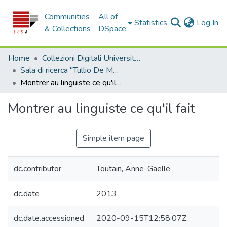
Communities
All of
(c
Statistics
Log In
& Collections
DSpace
Home
Collezioni Digitali Università della Calabria
Sala di ricerca "Tullio De Mauro"
Montrer au linguiste ce qu'il fait
Montrer au linguiste ce qu'il fait
Simple item page
dc.contributor
Toutain, Anne-Gaëlle
dc.date
2013
dc.date.accessioned
2020-09-15T12:58:07Z