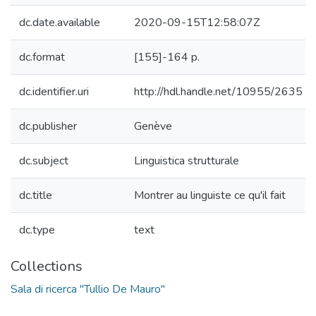
dc.date.available
2020-09-15T12:58:07Z
dc.format
[155]-164 p.
dc.identifier.uri
http://hdl.handle.net/10955/2635
dc.publisher
Genève
dc.subject
Linguistica strutturale
dc.title
Montrer au linguiste ce qu'il fait
dc.type
text
Collections
Sala di ricerca "Tullio De Mauro"