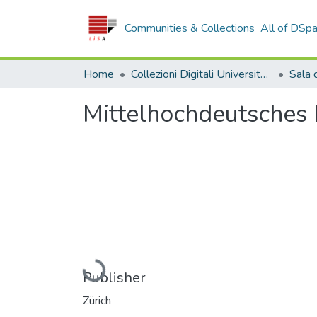
Communities & Collections
All of DSp
Home
Collezioni Digitali Università della Calabria
Mittelhochdeutsches
Loading...
Publisher
Zürich