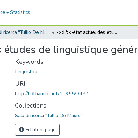
ace
Statistics
Sala di ricerca "Tullio De Mauro"
<<L'>>état actuel des études de linguistique générale
 études de linguistique génér
Keywords
Linguistica
URI
http://hdl.handle.net/10955/3487
Collections
Sala di ricerca "Tullio De Mauro"
Full item page