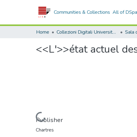
Communities & Collections
All of DSp
Home
Collezioni Digitali Università della Calabria
<<L'>>état actuel des
Loading...
Publisher
Chartres