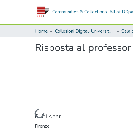
Communities & Collections
All of DSp
Home
Collezioni Digitali Università della Calabria
Risposta al professor
Loading...
Publisher
Firenze