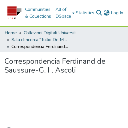
Communities
All of
(c
Statistics
Log In
& Collections
DSpace
Home
Collezioni Digitali Università della Calabria
Sala di ricerca "Tullio De Mauro"
Correspondencia Ferdinand de Saussure-G. I . Ascoli
Correspondencia Ferdinand de
Saussure-G. I . Ascoli