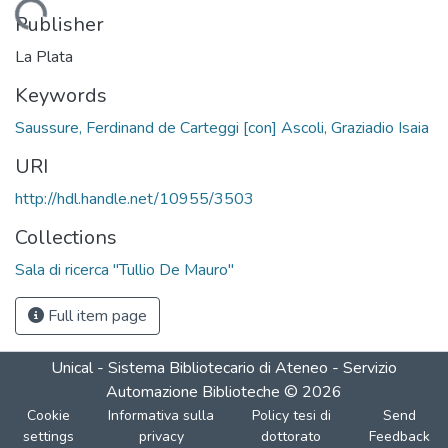
Loading...
Publisher
La Plata
Keywords
Saussure, Ferdinand de Carteggi [con] Ascoli, Graziadio Isaia
URI
http://hdl.handle.net/10955/3503
Collections
Sala di ricerca "Tullio De Mauro"
Full item page
Unical - Sistema Bibliotecario di Ateneo - Servizio
Automazione Biblioteche
©
2026
Cookie
Informativa sulla
Policy tesi di
Send
settings
privacy
dottorato
Feedback