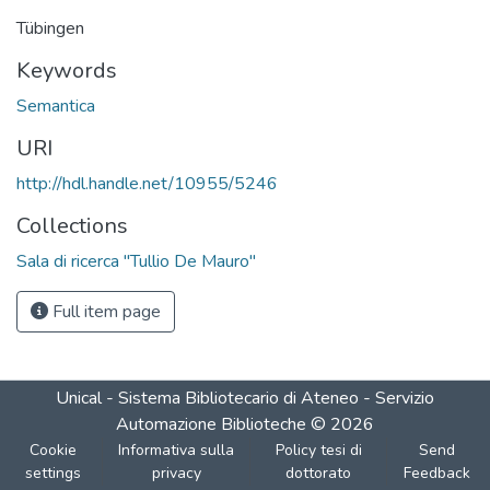
Tübingen
Keywords
Semantica
URI
http://hdl.handle.net/10955/5246
Collections
Sala di ricerca "Tullio De Mauro"
Full item page
Unical - Sistema Bibliotecario di Ateneo - Servizio
Automazione Biblioteche
©
2026
Cookie
Informativa sulla
Policy tesi di
Send
settings
privacy
dottorato
Feedback