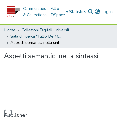
Communities
All of
(c
Statistics
Log In
& Collections
DSpace
Home
Collezioni Digitali Università della Calabria
Sala di ricerca "Tullio De Mauro"
Aspetti semantici nella sintassi
Aspetti semantici nella sintassi
Loading...
Publisher