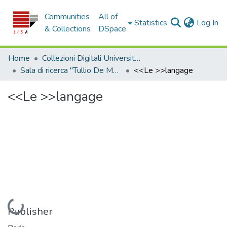
Communities
All of
(c
Statistics
Log In
& Collections
DSpace
Home
Collezioni Digitali Università della Calabria
Sala di ricerca "Tullio De Mauro"
<<Le >>langage
<<Le >>langage
Loading...
Publisher