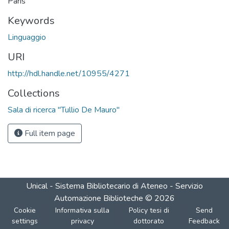
Paris
Keywords
Linguaggio
URI
http://hdl.handle.net/10955/4271
Collections
Sala di ricerca "Tullio De Mauro"
Full item page
Unical - Sistema Bibliotecario di Ateneo - Servizio
Automazione Biblioteche
©
2026
Cookie
Informativa sulla
Policy tesi di
Send
settings
privacy
dottorato
Feedback