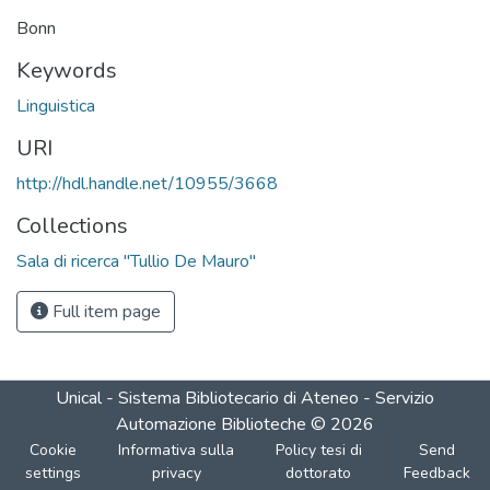
Bonn
Keywords
Linguistica
URI
http://hdl.handle.net/10955/3668
Collections
Sala di ricerca "Tullio De Mauro"
Full item page
Unical - Sistema Bibliotecario di Ateneo - Servizio
Automazione Biblioteche
©
2026
Cookie
Informativa sulla
Policy tesi di
Send
settings
privacy
dottorato
Feedback