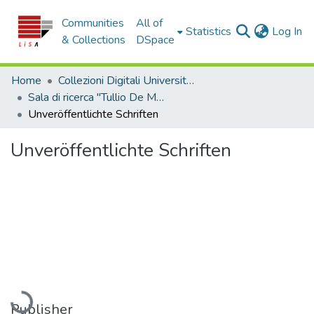
Communities
All of
(c
Statistics
Log In
& Collections
DSpace
Home
Collezioni Digitali Università della Calabria
Sala di ricerca "Tullio De Mauro"
Unveröffentlichte Schriften
Unveröffentlichte Schriften
Loading...
Publisher