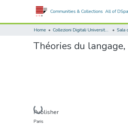
Communities & Collections
All of DSp
Home
Collezioni Digitali Università della Calabria
Théories du langage, 
Loading...
Publisher
Paris