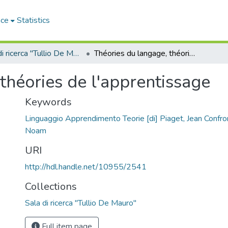
ace
Statistics
Sala di ricerca "Tullio De Mauro"
Théories du langage, théories de l'apprentissage
théories de l'apprentissage
Keywords
Linguaggio Apprendimento Teorie [di] Piaget, Jean Confr
Noam
URI
http://hdl.handle.net/10955/2541
Collections
Sala di ricerca "Tullio De Mauro"
Full item page