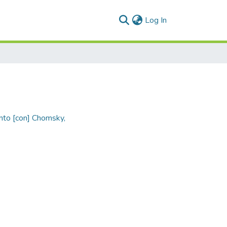
(current)
Log In
onto [con] Chomsky,