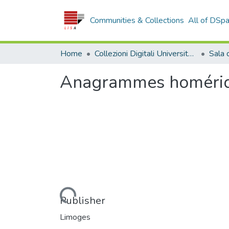
Communities & Collections
All of DSp
Home
Collezioni Digitali Università della Calabria
Anagrammes homéri
Loading...
Publisher
Limoges