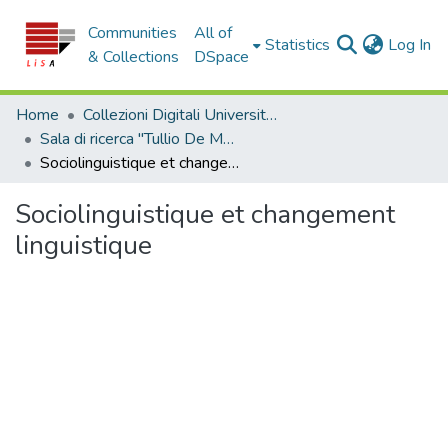
Communities
All of
(c
Statistics
Log In
& Collections
DSpace
Home
Collezioni Digitali Università della Calabria
Sala di ricerca "Tullio De Mauro"
Sociolinguistique et changement linguistique
Sociolinguistique et changement
linguistique
Loading...