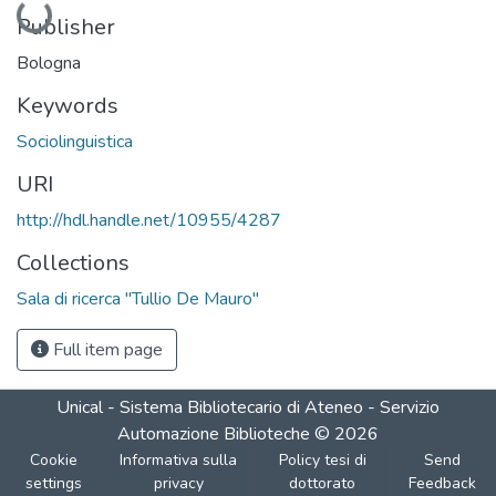
Publisher
Bologna
Keywords
Sociolinguistica
URI
http://hdl.handle.net/10955/4287
Collections
Sala di ricerca "Tullio De Mauro"
Full item page
Unical - Sistema Bibliotecario di Ateneo - Servizio
Automazione Biblioteche
©
2026
Cookie
Informativa sulla
Policy tesi di
Send
settings
privacy
dottorato
Feedback