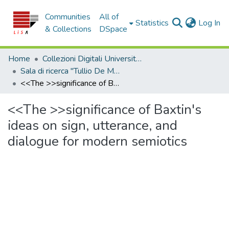
Communities
All of
(c
Statistics
Log In
& Collections
DSpace
Home
Collezioni Digitali Università della Calabria
Sala di ricerca "Tullio De Mauro"
<<The >>significance of Baxtin's ideas on sign, utterance, and dialogue for modern semiotics
<<The >>significance of Baxtin's
ideas on sign, utterance, and
dialogue for modern semiotics