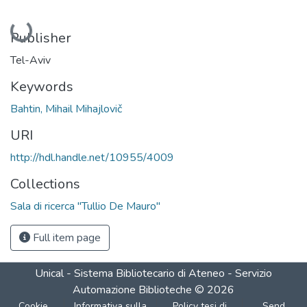
Loading...
Publisher
Tel-Aviv
Keywords
Bahtin, Mihail Mihajlovič
URI
http://hdl.handle.net/10955/4009
Collections
Sala di ricerca "Tullio De Mauro"
Full item page
Unical - Sistema Bibliotecario di Ateneo - Servizio
Automazione Biblioteche
©
2026
Cookie
Informativa sulla
Policy tesi di
Send