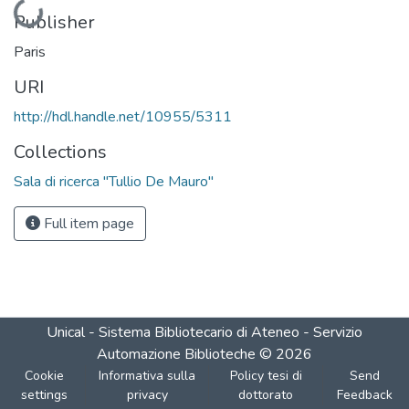
Loading...
Publisher
Paris
URI
http://hdl.handle.net/10955/5311
Collections
Sala di ricerca "Tullio De Mauro"
Full item page
Unical - Sistema Bibliotecario di Ateneo - Servizio
Automazione Biblioteche
©
2026
Cookie
Informativa sulla
Policy tesi di
Send
settings
privacy
dottorato
Feedback