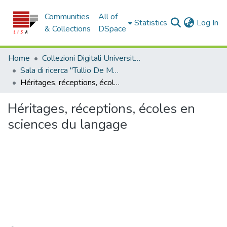
Communities
All of
(c
Statistics
Log In
& Collections
DSpace
Home
Collezioni Digitali Università della Calabria
Sala di ricerca "Tullio De Mauro"
Héritages, réceptions, écoles en sciences du langage
Héritages, réceptions, écoles en
sciences du langage