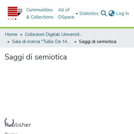
Communities
All of
(c
Statistics
Log In
& Collections
DSpace
Home
Collezioni Digitali Università della Calabria
Sala di ricerca "Tullio De Mauro"
Saggi di semiotica
Saggi di semiotica
Loading...
Publisher