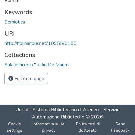
Parma
Keywords
Semiotica
URI
http://hdl.handle.net/10955/5150
Collections
Sala di ricerca "Tullio De Mauro"
Full item page
Unical - Sistema Bibliotecario di Ateneo - Servizio
Automazione Biblioteche
©
2026
Cookie
Informativa sulla
Policy tesi di
Send
settings
privacy
dottorato
Feedback