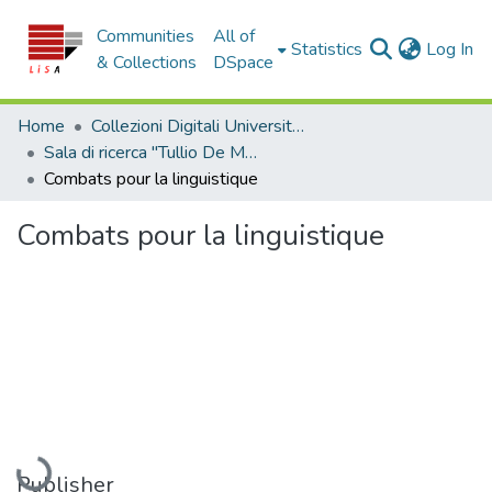
Communities
All of
(c
Statistics
Log In
& Collections
DSpace
Home
Collezioni Digitali Università della Calabria
Sala di ricerca "Tullio De Mauro"
Combats pour la linguistique
Combats pour la linguistique
Loading...
Publisher