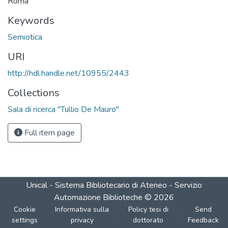
Roma
Keywords
Semiotica
URI
http://hdl.handle.net/10955/2443
Collections
Sala di ricerca "Tullio De Mauro"
Full item page
Unical - Sistema Bibliotecario di Ateneo - Servizio
Automazione Biblioteche
©
2026
Cookie
Informativa sulla
Policy tesi di
Send
settings
privacy
dottorato
Feedback