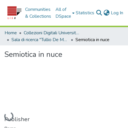
Communities
All of
(c
Statistics
Log In
& Collections
DSpace
Home
Collezioni Digitali Università della Calabria
Sala di ricerca "Tullio De Mauro"
Semiotica in nuce
Semiotica in nuce
Loading...
Publisher