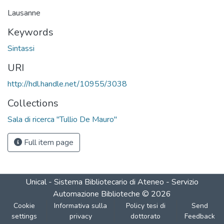
Loading...
Lausanne
Keywords
Sintassi
URI
http://hdl.handle.net/10955/3038
Collections
Sala di ricerca "Tullio De Mauro"
Full item page
Unical - Sistema Bibliotecario di Ateneo - Servizio
Automazione Biblioteche
©
2026
Cookie
Informativa sulla
Policy tesi di
Send
settings
privacy
dottorato
Feedback