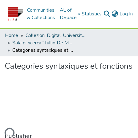
Communities
All of
(c
Statistics
Log In
& Collections
DSpace
Home
Collezioni Digitali Università della Calabria
Sala di ricerca "Tullio De Mauro"
Categories syntaxiques et fonctions
Categories syntaxiques et fonctions
Publisher