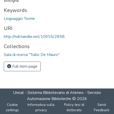
Bologna
Keywords
Linguaggio Teorie
URI
http://hdl.handle.net/10955/2858
Collections
Sala di ricerca "Tullio De Mauro"
Full item page
Unical - Sistema Bibliotecario di Ateneo - Servizio
Automazione Biblioteche
©
2026
Cookie
Informativa sulla
Policy tesi di
Send
settings
privacy
dottorato
Feedback