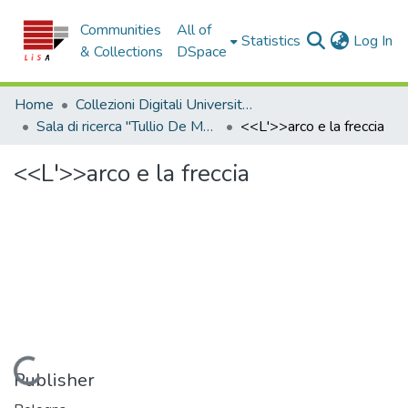
Communities
All of
(c
Statistics
Log In
& Collections
DSpace
Home
Collezioni Digitali Università della Calabria
Sala di ricerca "Tullio De Mauro"
<<L'>>arco e la freccia
<<L'>>arco e la freccia
Loading...
Publisher