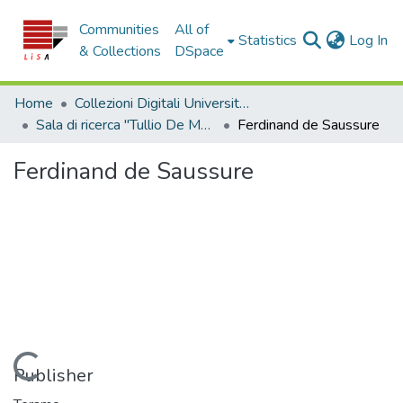
Communities
All of
(c
Statistics
Log In
& Collections
DSpace
Home
Collezioni Digitali Università della Calabria
Sala di ricerca "Tullio De Mauro"
Ferdinand de Saussure
Ferdinand de Saussure
Loading...
Publisher