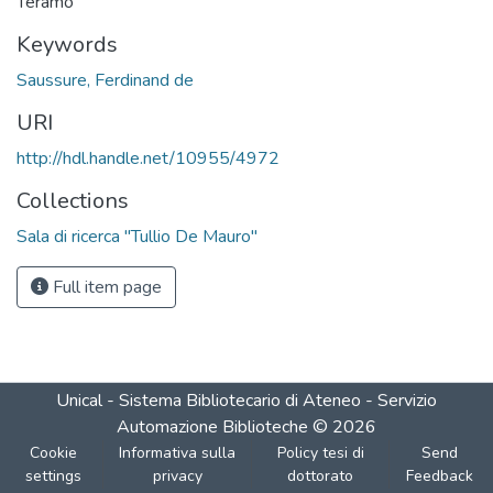
Teramo
Keywords
Saussure, Ferdinand de
URI
http://hdl.handle.net/10955/4972
Collections
Sala di ricerca "Tullio De Mauro"
Full item page
Unical - Sistema Bibliotecario di Ateneo - Servizio
Automazione Biblioteche
©
2026
Cookie
Informativa sulla
Policy tesi di
Send
settings
privacy
dottorato
Feedback