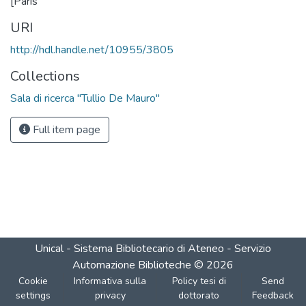
[Paris
URI
http://hdl.handle.net/10955/3805
Collections
Sala di ricerca "Tullio De Mauro"
Full item page
Unical - Sistema Bibliotecario di Ateneo - Servizio
Automazione Biblioteche
©
2026
Cookie
Informativa sulla
Policy tesi di
Send
settings
privacy
dottorato
Feedback