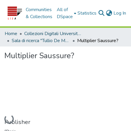
Communities
All of
(c
Statistics
Log In
& Collections
DSpace
Home
Collezioni Digitali Università della Calabria
Sala di ricerca "Tullio De Mauro"
Multiplier Saussure?
Multiplier Saussure?
Loading...
Publisher