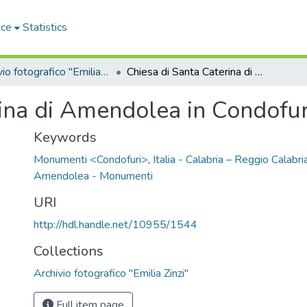
ace
Statistics
Archivio fotografico "Emilia Zinzi"
Chiesa di Santa Caterina di Amendolea in Condofuri
rina di Amendolea in Condofur
Keywords
Monumenti <Condofuri>
,
Italia - Calabria – Reggio Calabri
Amendolea - Monumenti
URI
http://hdl.handle.net/10955/1544
Collections
Archivio fotografico "Emilia Zinzi"
Full item page