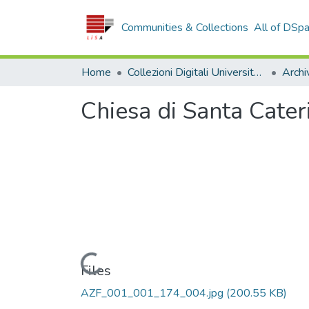
Communities & Collections
All of DSp
Home
Collezioni Digitali Università della Calabria
Chiesa di Santa Cate
Loading...
Files
AZF_001_001_174_004.jpg
(200.55 KB)