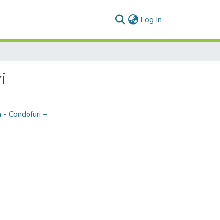
(current)
Log In
i
a - Condofuri –