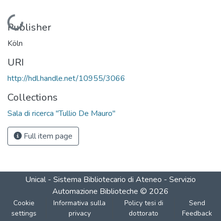
Loading...
Publisher
Köln
URI
http://hdl.handle.net/10955/3066
Collections
Sala di ricerca "Tullio De Mauro"
Full item page
Unical - Sistema Bibliotecario di Ateneo - Servizio
Automazione Biblioteche
©
2026
Cookie
Informativa sulla
Policy tesi di
Send
settings
privacy
dottorato
Feedback