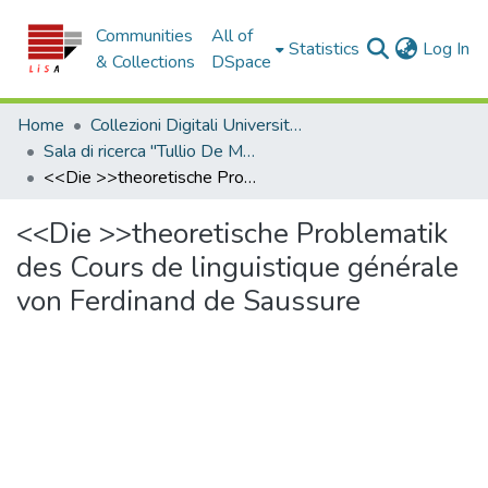
Communities
All of
(c
Statistics
Log In
& Collections
DSpace
Home
Collezioni Digitali Università della Calabria
Sala di ricerca "Tullio De Mauro"
<<Die >>theoretische Problematik des Cours de linguistique générale von Ferdinand de Saussure
<<Die >>theoretische Problematik
des Cours de linguistique générale
von Ferdinand de Saussure