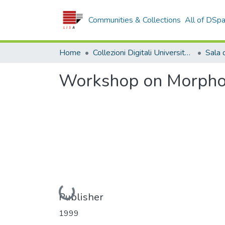
Communities & Collections
All of DSp
Home
Collezioni Digitali Università della Calabria
Workshop on Morpho
Loading...
Publisher
1999