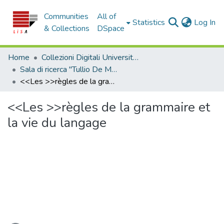
Communities
All of
(c
Statistics
Log In
& Collections
DSpace
Home
Collezioni Digitali Università della Calabria
Sala di ricerca "Tullio De Mauro"
<<Les >>règles de la grammaire et la vie du langage
<<Les >>règles de la grammaire et
la vie du langage