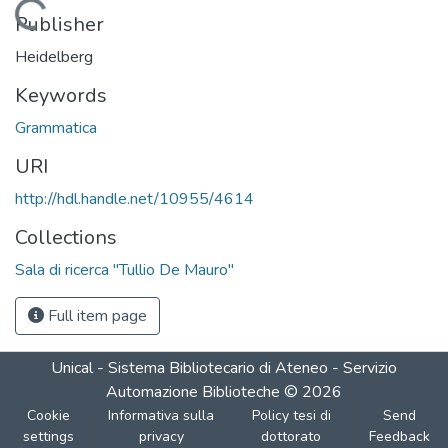
Loading...
Publisher
Heidelberg
Keywords
Grammatica
URI
http://hdl.handle.net/10955/4614
Collections
Sala di ricerca "Tullio De Mauro"
Full item page
Unical - Sistema Bibliotecario di Ateneo - Servizio
Automazione Biblioteche
©
2026
Cookie
Informativa sulla
Policy tesi di
Send
settings
privacy
dottorato
Feedback