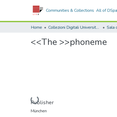
Communities & Collections
All of DSp
Home
Collezioni Digitali Università della Calabria
<<The >>phoneme
Loading...
Publisher
München