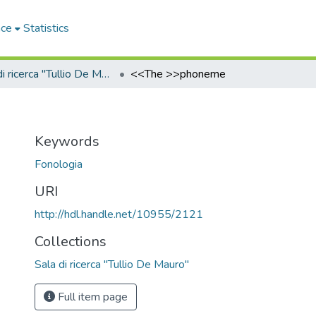
ace
Statistics
Sala di ricerca "Tullio De Mauro"
<<The >>phoneme
Keywords
Fonologia
URI
http://hdl.handle.net/10955/2121
Collections
Sala di ricerca "Tullio De Mauro"
Full item page