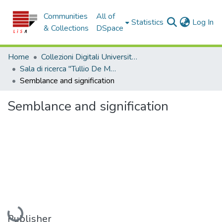
Communities
All of
(c
Statistics
Log In
& Collections
DSpace
Home
Collezioni Digitali Università della Calabria
Sala di ricerca "Tullio De Mauro"
Semblance and signification
Semblance and signification
Loading...
Publisher