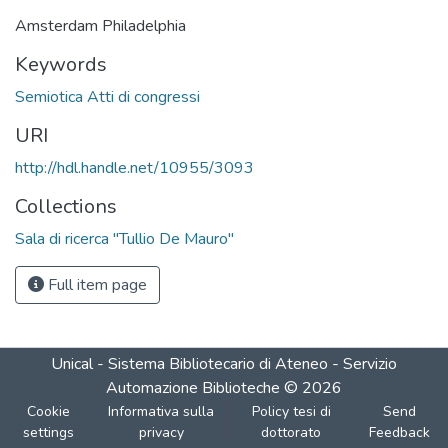
Amsterdam Philadelphia
Keywords
Semiotica Atti di congressi
URI
http://hdl.handle.net/10955/3093
Collections
Sala di ricerca "Tullio De Mauro"
Full item page
Unical - Sistema Bibliotecario di Ateneo - Servizio
Automazione Biblioteche
©
2026
Cookie
Informativa sulla
Policy tesi di
Send
settings
privacy
dottorato
Feedback