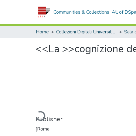
Communities & Collections
All of DSp
Home
Collezioni Digitali Università della Calabria
<<La >>cognizione de
Loading...
Publisher
[Roma