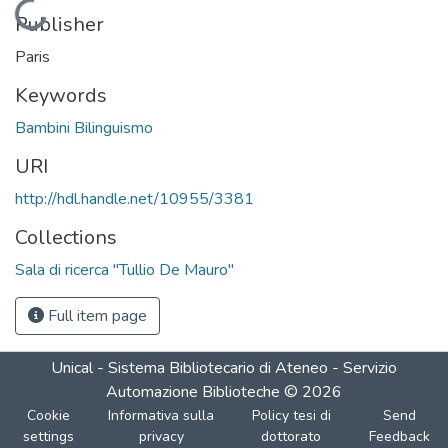
Loading...
Publisher
Paris
Keywords
Bambini Bilinguismo
URI
http://hdl.handle.net/10955/3381
Collections
Sala di ricerca "Tullio De Mauro"
Full item page
Unical - Sistema Bibliotecario di Ateneo - Servizio
Automazione Biblioteche
©
2026
Cookie
Informativa sulla
Policy tesi di
Send
settings
privacy
dottorato
Feedback