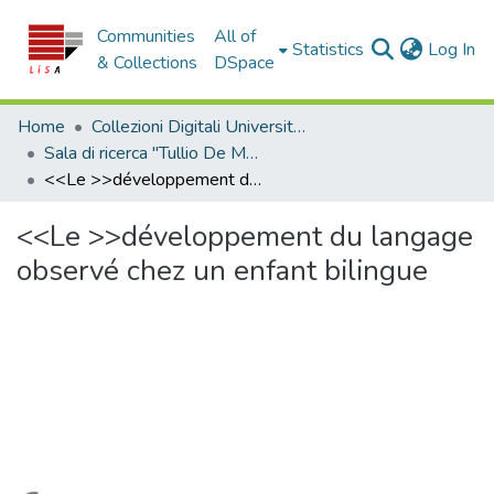
Communities
All of
(c
Statistics
Log In
& Collections
DSpace
Home
Collezioni Digitali Università della Calabria
Sala di ricerca "Tullio De Mauro"
<<Le >>développement du langage observé chez un enfant bilingue
<<Le >>développement du langage
observé chez un enfant bilingue