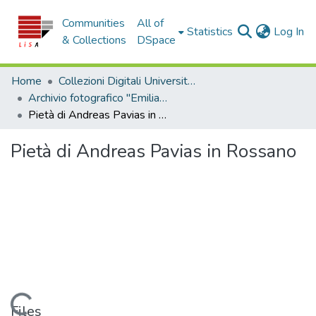
Communities
All of
(c
Statistics
Log In
& Collections
DSpace
Home
Collezioni Digitali Università della Calabria
Archivio fotografico "Emilia Zinzi"
Pietà di Andreas Pavias in Rossano
Pietà di Andreas Pavias in Rossano
Loading...
Files